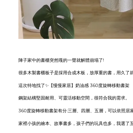
陣子家中的書櫃突然嘎的一󠇢聲就解體崩塌了!
很多木製書櫃板子是採用合成木板，放厚重的書，用久了就
這次特地找了✨【慢慢家居】奶油感 360度旋轉移動書架
鋼架結構堅固耐用、
可靈活移動空間，
很符合我的需求。
360度旋轉移動書架有分:三層、四層、五層，可以依照居
家裡小孩的繪本、故事書多，孩子們的玩具也多，我選了五