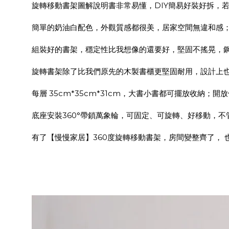
旋轉移動書架圖解說明書非常易懂，DIY簡易好裝好拆，
簡單的奶油白配色，外觀質感都很美，居家空間無違和感
組裝好的書架，穩定性比我想像的還要好，堅固不搖晃，鋼
旋轉書架除了比我們原先的木製書櫃更堅固耐用，設計上也
每層 35cm*35cm*31cm，大書小書都可擺放收納
底座安裝360°帶鎖萬象輪，可固定、可旋轉、好移動，
有了【慢慢家居】360度旋轉移動書架，房間變整齊了，