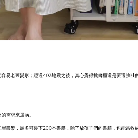
容易老舊變形；經過403地震之後，真心覺得挑書櫃還是要選強壯
家的需求來選購。
層書架，最多可裝下200本書籍，除了放孩子們的書籍，也能當收