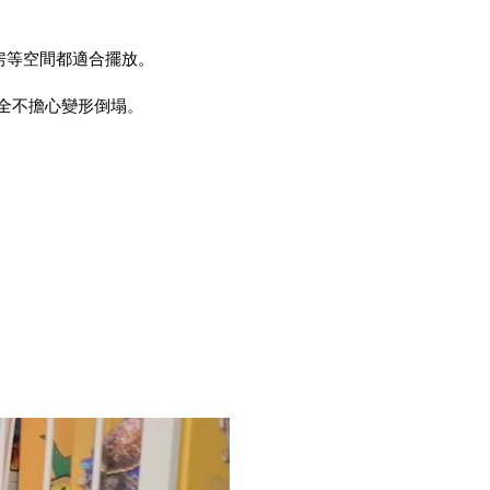
房等空間都適合擺放。
全不擔心變形倒塌。