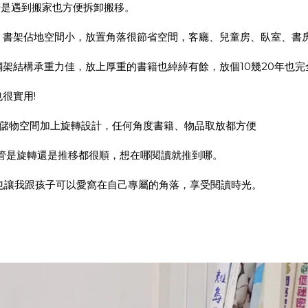
若是遇到搬家也方便拆卸搬移。
；書架佔地空間小，放置角落很節省空間，客廳、兒童房、臥室、書
架結構承重力佳，放上厚重的書籍也綽綽有餘，放個10幾20年也完
很實用!
；開放儲物空間加上旋轉設計，任何角度書籍、物品取放都方便
不管是旋轉還是推移都很順，想在哪閱讀就推到哪。
 也讓我跟孩子可以愛窩在自己專屬的角落，享受閱讀時光。