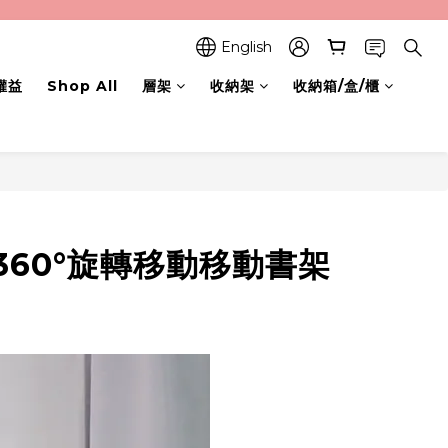
English
權益
Shop All
層架
收納架
收納箱/盒/櫃
360°旋轉移動移動書架