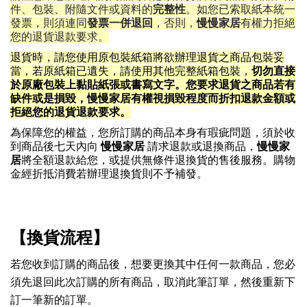
完整性
件、包裝、附隨文件或資料的
。如您已索取紙本統一
發票一併退回
發票，則須連同
，否則
，
慢慢家居
有權力拒絕
您的退貨退款要求。
退貨時，請您使用原包裝紙箱將欲辦理退貨之商品包裝妥
切勿直接
當，若原紙箱已遺失，請使用其他完整紙箱包裝，
於原廠包裝上黏貼紙張或書寫文字。您要求退貨之商品若有
缺件或是損毀，
慢慢家居
有權視損毀程度而折扣退款金額或
拒絕您的退貨退款要求。
為保障您的權益，您所訂購的商品本身有瑕疵問題，須於收
到商品後七天內向
慢慢家居
請求退款或退換商品，
慢慢家
居
將全額退款給您，或提供無條件退換貨的售後服務。購物
金經折抵消費若辦理退換貨則不予補發。
【換貨流程】
若您收到訂購的商品後，想要更換其中任何一款商品，您必
須先退回此次訂購的所有商品，取消此筆訂單，然後重新下
訂一筆新的訂單。