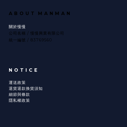
A B O U T
M A N M A N
關於慢慢
公司名稱 / 慢慢興業有限公司
統一編號 / 83769560
N O T I C E
運送政策
退貨退款換貨須知
細節與條款
隱私權政策