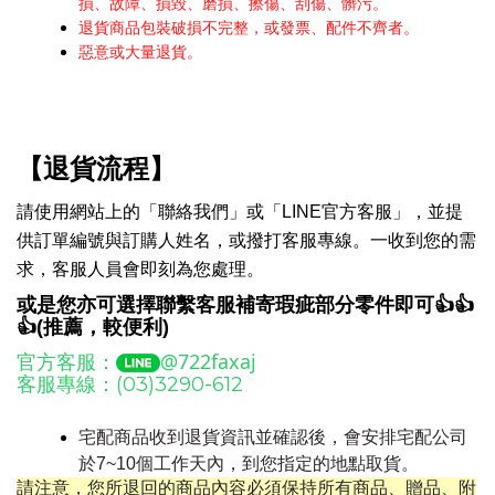
損、故障、損毀、磨損、擦傷、刮傷、髒污。
退貨商品包裝破損不完整，或發票、配件不齊者。
惡意或大量退貨。
【退貨流程】
請使用網站上的「聯絡我們」或
「
LINE官方客服
」
，並提
供訂單編號與訂購人姓名，或撥打客服專線。
一收到您的需
求，客服人員會即刻為您處理
。
或是您亦可選擇聯繫客服補寄瑕疵部分零件即可
👍👍
👍
(推薦，較便利)
官方客服：
@722faxaj
客服專線：(03)3290-612
宅配商品收到退貨資訊並確認後，會安排宅配公司
於
7~10
個工作天內，到您指定的地點取貨。
請注意
，
您所退回的商品內容必須保持所有商品、贈品、附