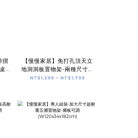
秒摺
【慢慢家居】免打孔頂天立
疊桌
地洞洞板置物架-兩種尺寸任
 電腦
選 贈掛勾x20+置物盤x4 (鐵
NT$1,599 ~ NT$1,799
製 屏風 衣帽架)