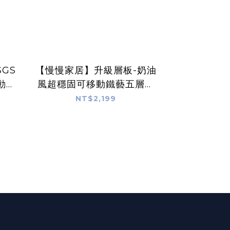
GS
【慢慢家居】升級層板-奶油
動置
風超穩固可移動鐵藝五層書
架(文件推車 兒童書架 移動
NT$2,199
桌 電
書櫃 置物架)