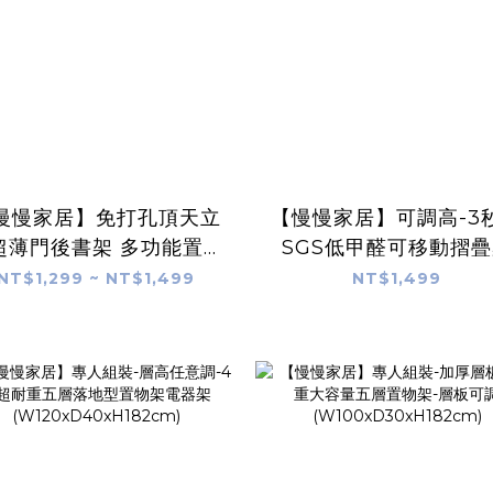
慢慢家居】免打孔頂天立
【慢慢家居】可調高-3
超薄門後書架 多功能置物
SGS低甲醛可移動摺
兩種尺寸 (包架 鞋架 屏風
80x40cm (邊桌 書桌
NT$1,299 ~ NT$1,499
NT$1,499
鐵製)
桌 升降桌)