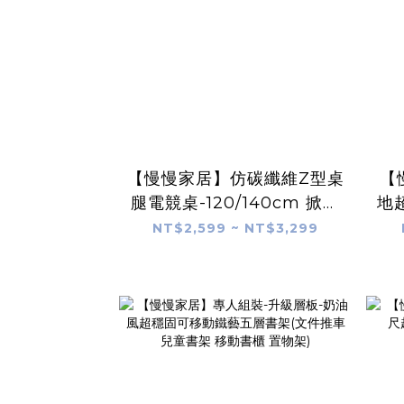
【慢慢家居】仿碳纖維Z型桌
【
腿電競桌-120/140cm 掀板
地
理線槽 裝螢幕支架可靠牆
架-
NT$2,599 ~ NT$3,299
(電腦桌/書桌/工作桌)