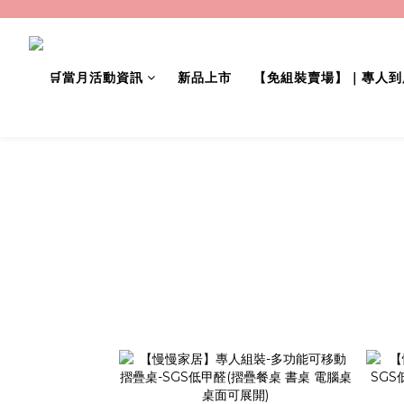
🛒當月活動資訊
新品上市
【免組裝賣場】｜專人到