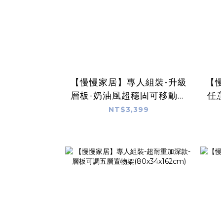
【慢慢家居】專人組裝-升級
【
層板-奶油風超穩固可移動鐵
任
藝五層書架(文件推車 兒童書
NT$3,399
架 移動書櫃 置物架)
(