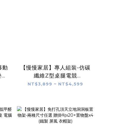
移動
【慢慢家居】專人組裝-仿碳
疊餐
纖維Z型桌腿電競
開)
桌-120/140cm 掀板理線槽
NT$3,899 ~ NT$4,599
裝螢幕支架可靠牆 (電腦桌/
書桌/工作桌)