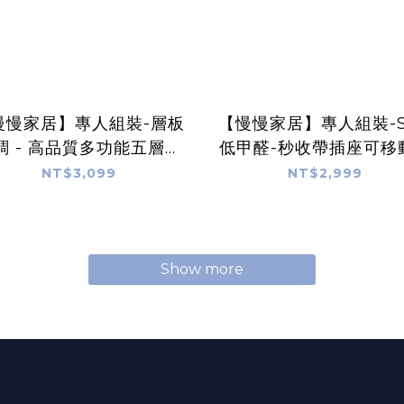
慢慢家居】專人組裝-層板
【慢慢家居】專人組裝-S
調 - 高品質多功能五層落
低甲醛-秒收帶插座可移
物架 (80x30x182cm)
物摺疊書桌
NT$3,099
NT$2,999
80x58x75/80cm (邊
腦桌 移動桌 摺疊桌)
Show more