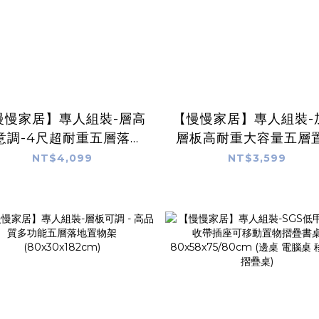
慢慢家居】專人組裝-層高
【慢慢家居】專人組裝-
意調-4尺超耐重五層落地
層板高耐重大容量五層
型置物架電器架
架-層板可調
NT$4,099
NT$3,599
W120xD40xH182cm)
(W100xD30xH182c