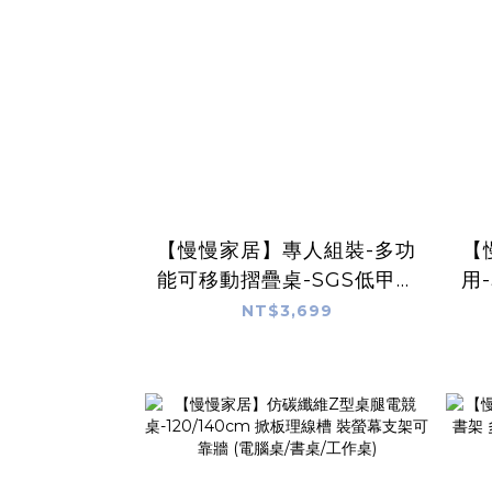
【慢慢家居】專人組裝-多功
【
能可移動摺疊桌-SGS低甲醛
用
(摺疊餐桌 書桌 電腦桌 桌面
摺
NT$3,699
可展開)