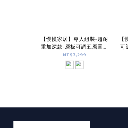
【慢慢家居】專人組裝-超耐
【
重加深款-層板可調五層置物
可
架(80x34x162cm)
地置
NT$3,299