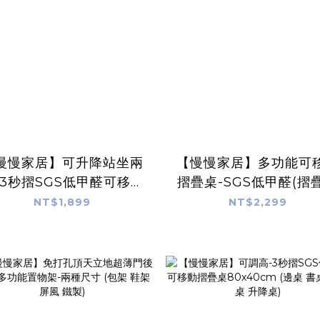
慢慢家居】可升降站坐兩
【慢慢家居】多功能可
-3秒摺SGS低甲醛可移動
摺疊桌-SGS低甲醛(摺
疊桌-80x40cm(邊桌 書
桌 書桌 電腦桌 桌面可展
NT$1,899
NT$2,299
桌 電腦桌 升降桌)