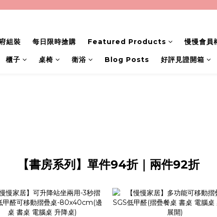
府組裝
每日限時搶購
Featured Products
慢慢會員
櫃子
桌椅
衛浴
Blog Posts
好評見證開箱
【書房系列】單件94折｜兩件92折