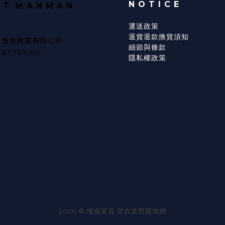
N O T I C E
U T
M A N M A N
運送政策
退貨退款換貨須知
/ 慢慢興業有限公司
細節與條款
83769560
隱私權政策
2020 © 慢慢家居 官方直營購物網