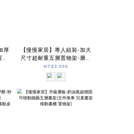
加厚
【慢慢家居】專人組裝-加大
置物
尺寸超耐重五層置物架-層板
可調(W120x34x182cm)
NT$3,950
m)