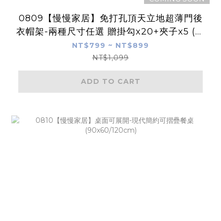
0809【慢慢家居】免打孔頂天立地超薄門後
衣帽架-兩種尺寸任選 贈掛勾x20+夾子x5 (掛
衣架 置物架 鐵製)
NT$799 ~ NT$899
NT$1,099
ADD TO CART