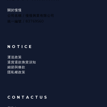
關於慢慢
公司名稱 / 慢慢興業有限公司
統一編號 / 83769560
N O T I C E
運送政策
退貨退款換貨須知
細節與條款
隱私權政策
C O N T A C T U S