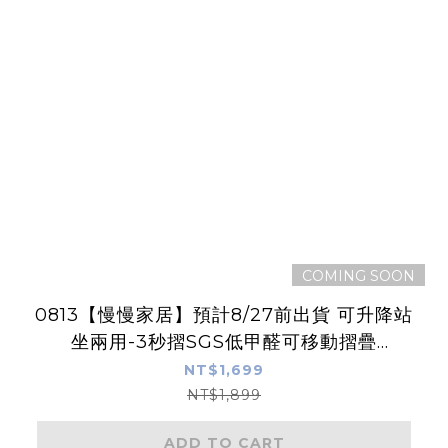
COMING SOON
0813【慢慢家居】預計8/27前出貨 可升降站
坐兩用-3秒摺SGS低甲醛可移動摺疊
桌-80x40cm(邊桌 書桌 電腦桌 升降桌)
NT$1,699
NT$1,899
ADD TO CART