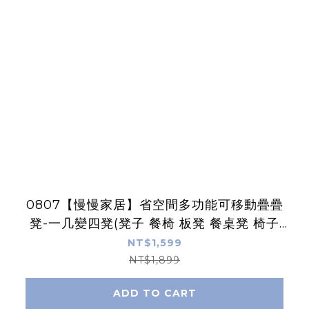
0807【慢慢家居】省空間多功能可移動疊疊
凳-一几變四凳(凳子 餐椅 板凳 餐桌凳 椅子
邊桌)
NT$1,599
NT$1,899
ADD TO CART