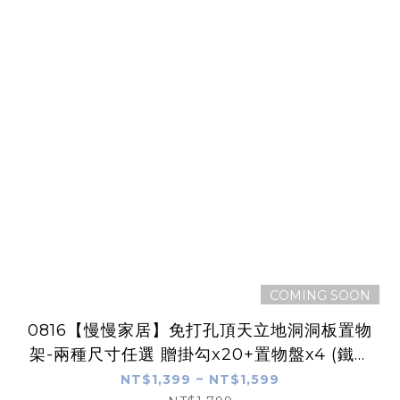
COMING SOON
0816【慢慢家居】免打孔頂天立地洞洞板置物
架-兩種尺寸任選 贈掛勾x20+置物盤x4 (鐵製
屏風 衣帽架)
NT$1,399 ~ NT$1,599