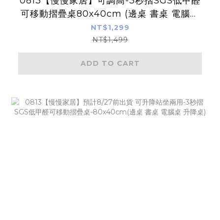
0813【慢慢家居】可調高-3秒摺SGS低甲醛
可移動摺疊桌80x40cm (邊桌 書桌 電腦桌
升降桌)
NT$1,299
NT$1,499
ADD TO CART