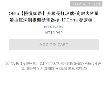
COMING SOON
0815【慢慢家居】升級長虹玻璃-廚房大容量
帶插座洞洞板櫥櫃電器櫃-100cm(餐廚櫃 置
物櫃 廚房收納 儲物櫃 餐邊櫃)
NT$5,299
NT$5,999
ADD TO CART