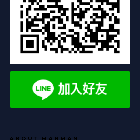
A B O U T
M A N M A N