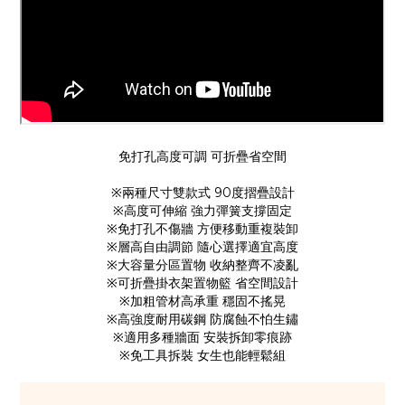
免打孔高度可調 可折疊省空間
※兩種尺寸雙款式 90度摺疊設計
※高度可伸縮 強力彈簧支撐固定
※免打孔不傷牆 方便移動重複裝卸
※層高自由調節 隨心選擇適宜高度
※大容量分區置物 收納整齊不凌亂
※可折疊掛衣架置物籃 省空間設計
※加粗管材高承重 穩固不搖晃
※高強度耐用碳鋼 防腐蝕不怕生鏽
※適用多種牆面 安裝拆卸零痕跡
※免工具拆裝 女生也能輕鬆組