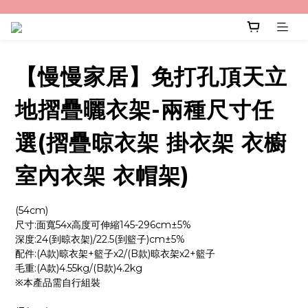
【慢慢家居】免打孔頂天立
地摺疊曬衣架-兩種尺寸任
選(摺疊晾衣架 掛衣架 衣櫥
室內衣架 衣帽架)
(54cm)
尺寸:面寬54x高度可伸縮145-296cm±5%
深度:24(到晾衣架)/22.5(到籃子)cm±5%
配件:(A款)晾衣架+籃子x2/(B款)晾衣架x2+籃子
毛重:(A款)4.55kg/(B款)4.2kg
※本產品需自行組裝