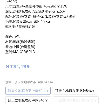
(74cm)
尺寸:面寬74x高度可伸縮145-296cm±5%
深度:24(到晾衣架)/22.5(到籃子)cm±5%
配件:(A款)晾衣架+籃子x2/(B款)晾衣架x2+籃子
毛重:(A款)5.25kg/(B款)4.7kg
※本產品需自行組裝
顏色:白色
材質:碳鋼(粉體烤漆)
產地:中國(台灣監製)
型號:MA-0188PID
NT$1,199
規格
: 頂天立地晾衣架-A款54cm
頂天立地晾衣架-A款54cm
頂天立地晾衣架-B款54cm
頂天立地晾衣架-A款74cm
頂天立地晾衣架-B款74cm