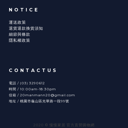
N O T I C E
運送政策
退貨退款換貨須知
細節與條款
隱私權政策
C O N T A C T U S
電話 / (03) 3290612
時間 / 10:00am-18:30pm
信箱 / 20manmann20@gmail.com
地址 / 桃園市龜山區光華路一段99號
2020 © 慢慢家居 官方直營購物網