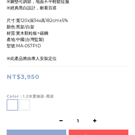
※腳墊可調節，地面不平輕鬆征服
※經典黑白設計，耐看百搭
尺寸:寬120x深34x高182cm±5%
顏色:黑架/白架
材質:實木顆粒板+碳鋼
產地:中國(台灣監製)
型號:MA-057PID
※此產品將由專人安裝定位
NT$3,950
Color
: 1.2米置物架-黑架