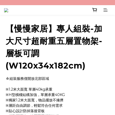
【慢慢家居】專人組裝-加
大尺寸超耐重五層置物架-
層板可調
(W120x34x182cm)
☆組裝服務僅開放北部區域
※1.2米大面寬 單層40kg承重
※H型橫樑結構加強，單層承重40KG
※獨家1.2米大面寬，物品擺放不擁擠
※層距自由調節，輕鬆符合任何需求
※貼心設計防掉落後背板 