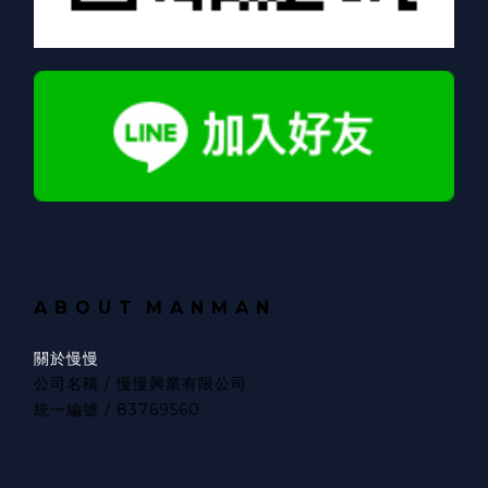
A B O U T
M A N M A N
關於慢慢
公司名稱 / 慢慢興業有限公司
統一編號 / 83769560