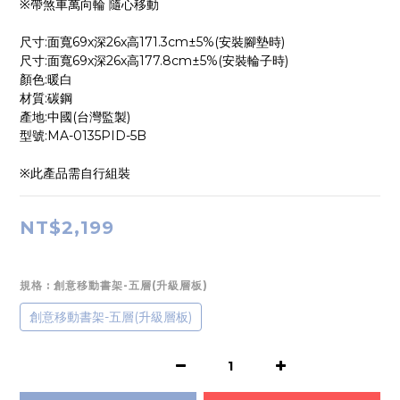
※帶煞車萬向輪 隨心移動
尺寸:面寬69x深26x高171.3cm±5%(安裝腳墊時)
尺寸:面寬69x深26x高177.8cm±5%(安裝輪子時)
顏色:暖白
材質:碳鋼
產地:中國(台灣監製)
型號:MA-0135PID-5B
※此產品需自行組裝
NT$2,199
規格
: 創意移動書架-五層(升級層板)
創意移動書架-五層(升級層板)