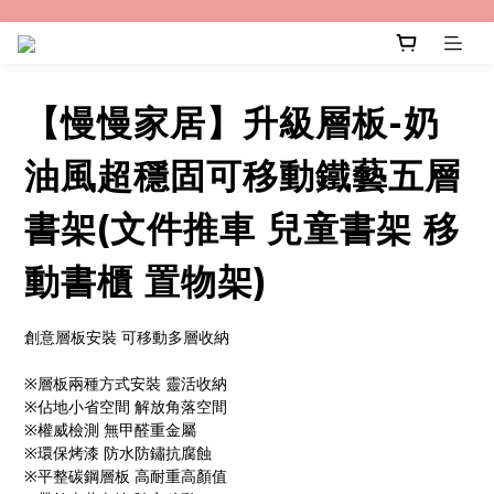
【慢慢家居】升級層板-奶
油風超穩固可移動鐵藝五層
書架(文件推車 兒童書架 移
動書櫃 置物架)
創意層板安裝 可移動多層收納
※層板兩種方式安裝 靈活收納
※佔地小省空間 解放角落空間
※權威檢測 無甲醛重金屬
※環保烤漆 防水防鏽抗腐蝕
※平整碳鋼層板 高耐重高顏值