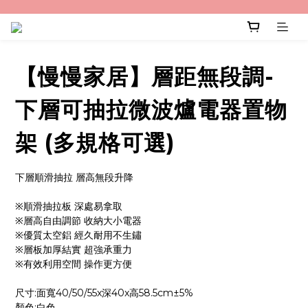
【慢慢家居】層距無段調-
下層可抽拉微波爐電器置物
架 (多規格可選)
下層順滑抽拉 層高無段升降
※順滑抽拉板 深處易拿取
※層高自由調節 收納大小電器
※優質太空鋁 經久耐用不生鏽 
※層板加厚結實 超強承重力 
※有效利用空間 操作更方便
尺寸:面寬40/50/55x深40x高58.5cm±5%
顏色:白色