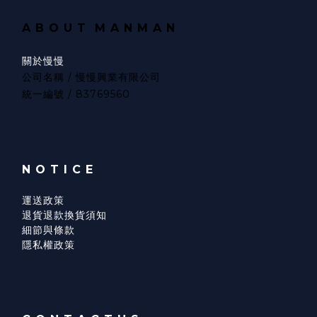
A B O U T
M A N M A N
關於慢慢
公司名稱 / 慢慢興業有限公司
統一編號 / 83769560
N O T I C E
運送政策
退貨退款換貨須知
細節與條款
隱私權政策