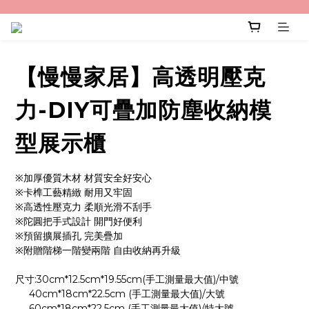
【慢慢家居】高透明壓克
力-DIY可疊加防塵收納模
型展示櫃
※加厚優質木材 材質安全好安心
※卡榫工藝精緻 耐用又牢固
※高透性壓克力 柔順光滑不刮手
※陀圓把手式設計 開門好便利
※預留擴展插孔 完美疊加 
※附贈階梯一階變兩階 自由收納再升級
尺寸:30cm*12.5cm*19.55cm(手工測量最大值)/中號
     40cm*18cm*22.5cm (手工測量最大值)/大號 
     60cm*18cm*22.5cm (手工測量最大值)/特大號