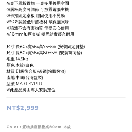
※桌下層板置物 一桌多用善用空間
※層板高度可調節 可放置電腦主機
※卡扣固定桌板 穩固使用不晃動
※SGS認證低甲醛板材 環保無異味
※噴漆不含有害物質 母嬰安心使用
※18mm加厚桌板 穩固結實經久耐用
尺寸:長80x寬58x高75±5% (安裝固定腳墊)
尺寸:長80x寬58x高80±5% (安裝萬向輪)
毛重:14.5kg
顏色:木紋/白色
材質:E1級復合板/碳鋼(粉體烤漆)
產地:中國(台灣監製)
型號:MA-0147PID
※此產品將由專人安裝定位
NT$2,999
Color
: 置物插座摺疊桌80cm-木紋