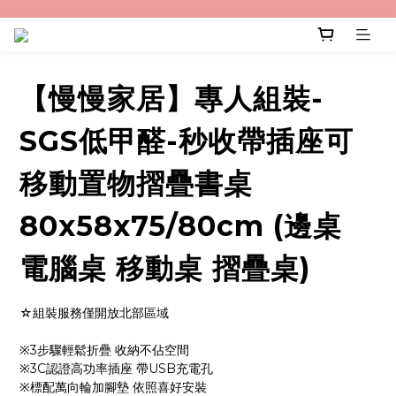
【慢慢家居】專人組裝-
SGS低甲醛-秒收帶插座可
移動置物摺疊書桌
80x58x75/80cm (邊桌
電腦桌 移動桌 摺疊桌)
☆組裝服務僅開放北部區域
※3步驟輕鬆折疊 收納不佔空間
※3C認證高功率插座 帶USB充電孔
※標配萬向輪加腳墊 依照喜好安裝