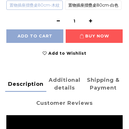
置物插座摺疊桌80cm-木紋
置物插座摺疊桌80cm-白色
ADD TO CART
BUY NOW
Add to Wishlist
Additional
Shipping &
Description
details
Payment
Customer Reviews