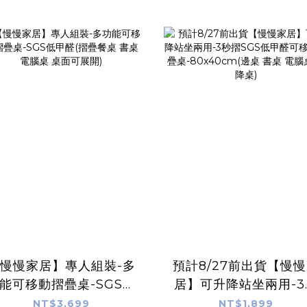
慢慢家居】專人組裝-多
預計8/27前出貨【慢
能可移動摺疊桌-SGS低
居】可升降站坐兩用-3
甲醛(摺疊餐桌 書桌 電腦
摺SGS低甲醛可移動摺
NT$3,699
NT$1,899