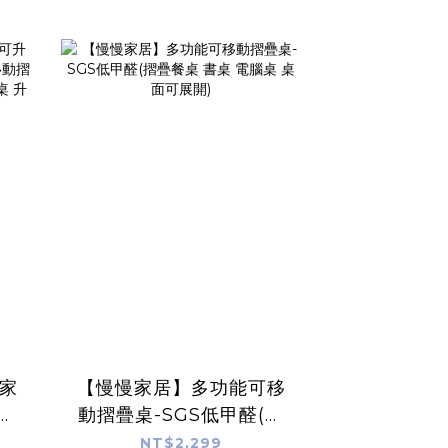
慢家
【慢慢家居】多功能可移
秒
動摺疊桌-SGS低甲醛(摺
疊
疊餐桌 書桌 電腦桌 桌面
NT$2,299