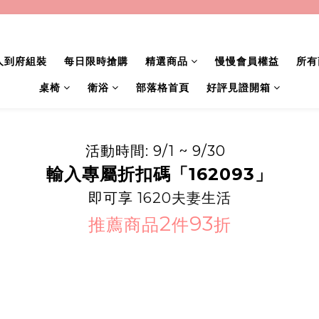
人到府組裝
每日限時搶購
精選商品
慢慢會員權益
所有
桌椅
衛浴
部落格首頁
好評見證開箱
活動時間: 9/1 ~ 9/30
輸入專屬折扣碼「162093」
即可享
1620夫妻生活
2
93
推薦商品
件
折