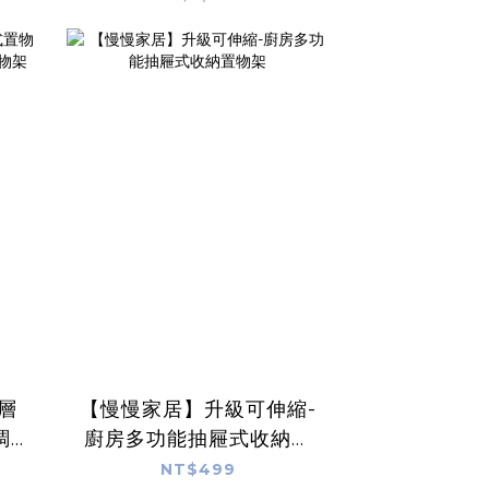
書桌
可展開)
層
【慢慢家居】升級可伸縮-
調
廚房多功能抽屜式收納置
架
物架
NT$499