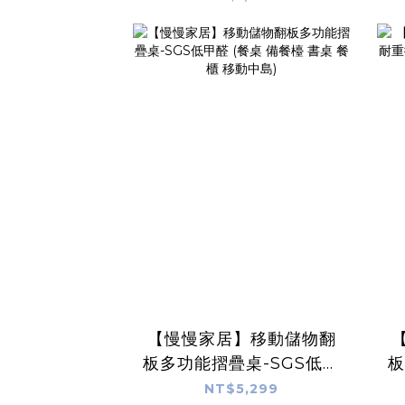
縮架)
【慢慢家居】移動儲物翻
板多功能摺疊桌-SGS低甲
板
醛 (餐桌 備餐檯 書桌 餐櫃
NT$5,299