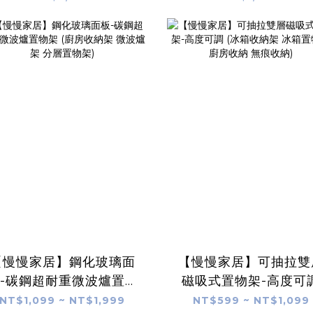
桌 桌面可展開)
桌-80x40cm(邊桌 
電腦桌 升降桌)
【慢慢家居】鋼化玻璃面
【慢慢家居】可抽拉雙
-碳鋼超耐重微波爐置物
磁吸式置物架-高度可
架 (廚房收納架 微波爐架
(冰箱收納架 冰箱置物
NT$1,099 ~ NT$1,999
NT$599 ~ NT$1,099