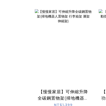
【慢慢家居】可伸縮升降
【
全碳鋼置物架(掃地機器人
功
置物架 行李箱架 層架 伸
NT$1,399