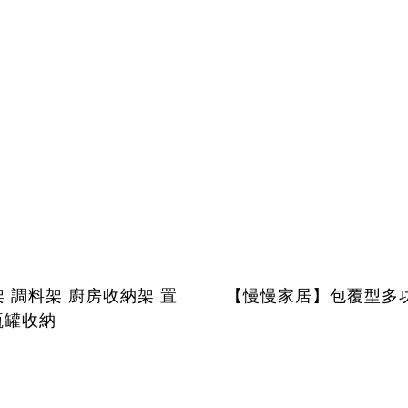
 調料架 廚房收納架 置
【慢慢家居】包覆型多功
瓶罐收納