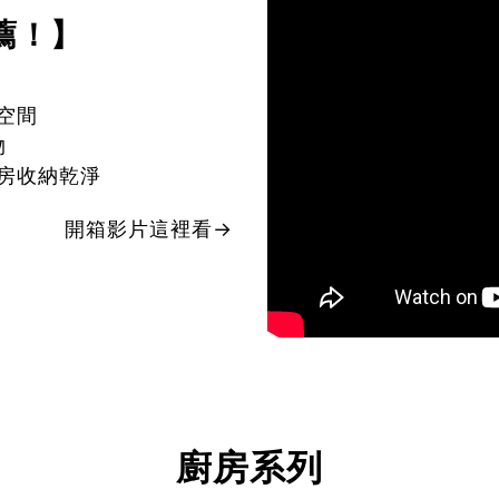
薦！】
空間
物
房收納乾淨
開箱影片這裡看→
廚房系列