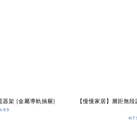
器架 (金屬導軌抽屜)
【慢慢家居】層距無段調
,499
NT$