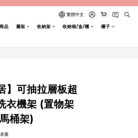
繁體中文
商品
層架
收納架
收納箱/盒/櫃
櫃子
立即購買
居】可抽拉層板超
洗衣機架 (置物架
馬桶架)
高承重