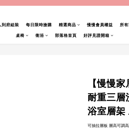
人到府組裝
每日限時搶購
精選商品
慢慢會員權益
所有
桌椅
衛浴
部落格首頁
好評見證開箱
【慢慢家
耐重三層
浴室層架 
可抽拉層板 層高可調