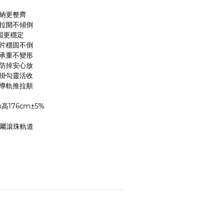
收納更整齊
屜拉開不傾倒
固更穩定
貼片穩固不倒
悍承重不變形
欄防掉安心放
物掛勾靈活收
節導軌推拉順
x高176cm±5%
金屬滾珠軌道