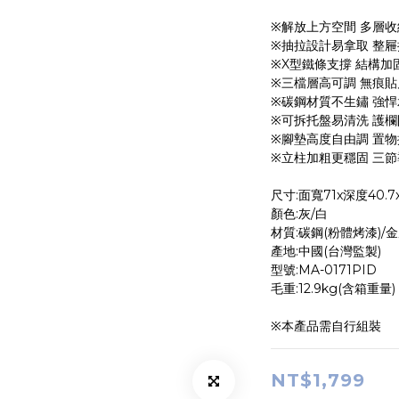
※解放上方空間 多層
※抽拉設計易拿取 整
※X型鐵條支撐 結構加
※三檔層高可調 無痕
※碳鋼材質不生鏽 強
※可拆托盤易清洗 護
※腳墊高度自由調 置
※立柱加粗更穩固 三
尺寸:面寬71x深度40.7
顏色:灰/白
材質:碳鋼(粉體烤漆)/
產地:中國(台灣監製)
型號:MA-0171PID
毛重:12.9kg(含箱重量)
※本產品需自行組裝
NT$1,799