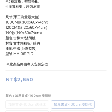
※3種規格，輕鬆搭配
※厚實框架，超強承重
尺寸(手工測量最大值)
100CM款(100x60x74cm)
120CM款(120x60x74cm)
140款(140x60x74cm)
顏色:古橡木/淺胡桃
材質:實木顆粒板+碳鋼
產地:中國(台灣監製)
型號:MA-061PID
 ※此產品將由專人安裝定位
NT$2,850
顏色
: 加厚書桌-100cm淺胡桃
加厚書桌-100cm古橡木
加厚書桌-100cm淺胡桃