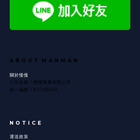
A B O U T
M A N M A N
關於慢慢
公司名稱 / 慢慢興業有限公司
統一編號 / 83769560
N O T I C E
立即購買
運送政策