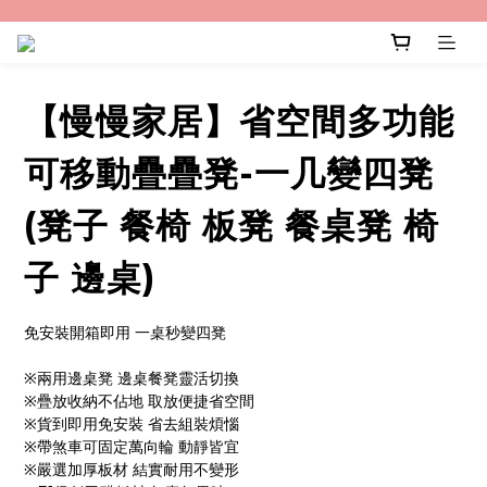
【慢慢家居】省空間多功能
可移動疊疊凳-一几變四凳
(凳子 餐椅 板凳 餐桌凳 椅
子 邊桌)
免安裝開箱即用 一桌秒變四凳
※兩用邊桌凳 邊桌餐凳靈活切換
※疊放收納不佔地 取放便捷省空間
※貨到即用免安裝 省去組裝煩惱
※帶煞車可固定萬向輪 動靜皆宜
※嚴選加厚板材 結實耐用不變形