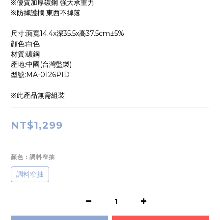
※優質加厚碳鋼 強大承重力
※防掉護欄 東西不掉落
尺寸:面寬14.4x深35.5x高37.5cm±5%
顔色:白色
材質:碳鋼
產地:中國(台灣監製)
型號:MA-0126PID
※此產品無需組裝
NT$1,299
顏色
: 調料窄抽
調料窄抽