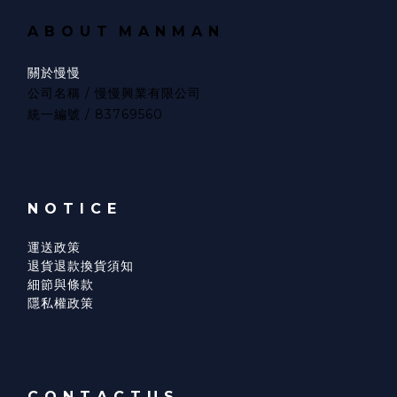
A B O U T
M A N M A N
關於慢慢
公司名稱 / 慢慢興業有限公司
統一編號 / 83769560
N O T I C E
運送政策
退貨退款換貨須知
細節與條款
隱私權政策
C O N T A C T U S