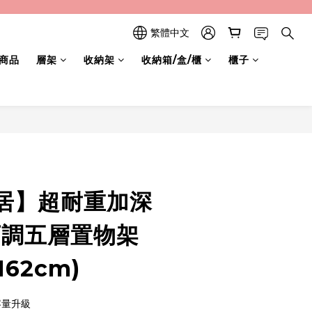
繁體中文
商品
層架
收納架
收納箱/盒/櫃
櫃子
立即購買
居】超耐重加深
可調五層置物架
162cm)
容量升級