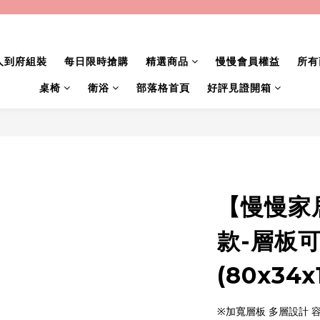
人到府組裝
每日限時搶購
精選商品
慢慢會員權益
所有
桌椅
衛浴
部落格首頁
好評見證開箱
【慢慢家
款-層板
(80x34x
※加寬層板 多層設計 