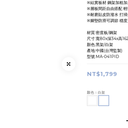
※結實板材 鋼架加粗加
※層板間距自由搭配 輕
※耐磨貼皮防潑水 打
※腳墊防滑可調節 穩度
材質:密度板/鋼架
尺寸:寬80x深34x高16
顏色:黑架/白架
產地:中國(台灣監製)
型號:MA-041PID
NT$1,799
顏色
: 白架