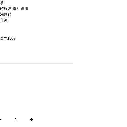
厚
鬆拆裝 靈活運用
掃好輕鬆
升級
2cm±5%