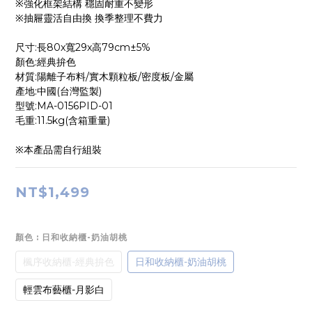
※強化框架結構 穩固耐重不變形
※抽屜靈活自由換 換季整理不費力
尺寸:長80x寬29x高79cm±5%
顏色:經典拚色
材質:陽離子布料/實木顆粒板/密度板/金屬
產地:中國(台灣監製)
型號:MA-0156PID-01
毛重:11.5kg(含箱重量)
※本產品需自行組裝
NT$1,499
顏色
: 日和收納櫃-奶油胡桃
楓序收納櫃-經典拚色
日和收納櫃-奶油胡桃
輕雲布藝櫃-月影白