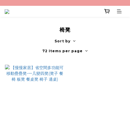
椅凳
Sort by
72 Items per page