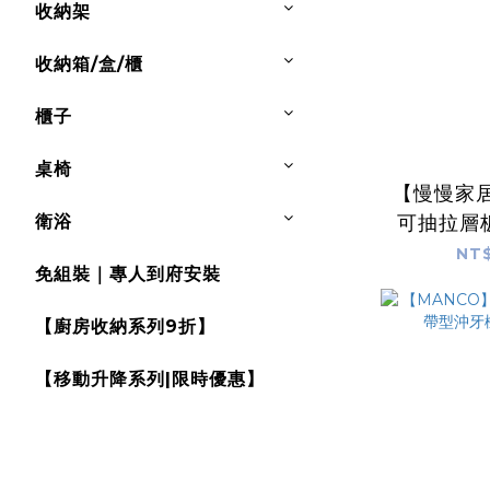
收納架
收納箱/盒/櫃
櫃子
桌椅
【慢慢家
衛浴
可抽拉層
洗衣機架 
NT$
免組裝｜專人到府安裝
層架
【廚房收納系列9折】
【移動升降系列|限時優惠】