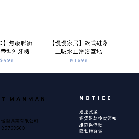
CO】無級脈衝
【慢慢家居】軟式硅藻
攜帶型沖牙機
土吸水止滑浴室地
SB充電)
墊-60x40cm (34款任
$499
NT$89
選)
N O T I C E
U T
M A N M A N
運送政策
退貨退款換貨須知
/ 慢慢興業有限公司
細節與條款
83769560
隱私權政策