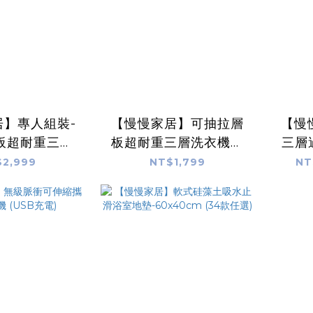
居】專人組裝-
【慢慢家居】可抽拉層
【慢
板超耐重三層
板超耐重三層洗衣機架
三層
(置物架 浴室
(置物架 浴室層架 馬桶
2,999
NT$1,799
NT
 馬桶架)
架)