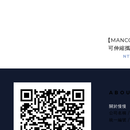
【MAN
可伸縮
(U
NT
A B O 
關於慢慢
公司名稱 
統一編號 / 