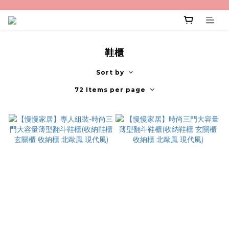
鞋櫃
Sort by
72 Items per page