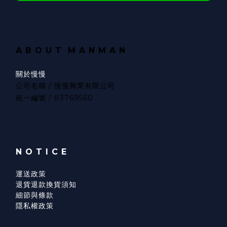
A B O U T
M A N M A N
關於慢慢
公司名稱 / 慢慢興業有限公司
統一編號 / 83769560
N O T I C E
運送政策
退貨退款換貨須知
細節與條款
隱私權政策