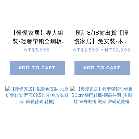
【慢慢家居】專人組
預計8/18前出貨【慢
裝-輕奢帶鎖全鋼板
慢家居】免安裝-木頂
80cm雙門鞋櫃-層高
超薄翻斗鋼製鞋櫃
NT$3,999
NT$2,599 ~ NT$2,999
任調 (玄關櫃 室外鞋櫃
(65/80面寬) 三層鞋櫃
鞋架 密碼鎖鞋櫃)
拉門鞋櫃 收納鞋櫃 鞋
ADD TO CART
ADD TO CART
架