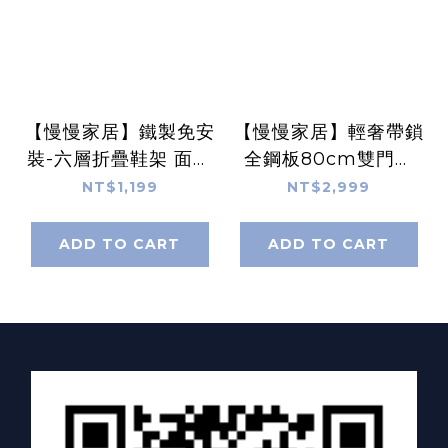
【慢慢家居】鐵製免安
【慢慢家居】輕奢帶鎖
裝-六層折疊鞋架 面寬
全鋼板80cm雙門鞋
69.5公分(免安裝鞋架
櫃-層高任調 (玄關櫃
NT$1,199
NT$2,999
簡易鞋架 鞋櫃)
室外鞋櫃 鞋架 密碼鎖
鞋櫃)
ADD TO CART
ADD TO CART