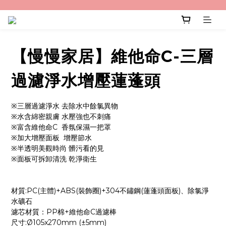
【慢慢家居】維他命C-三層
過濾淨水增壓蓮蓬頭
※三層過濾淨水 去除水中餘氯異物
※水含綿密親膚 水壓強也不刺痛
※富含維他命C  香氛保濕一把罩
※加大增壓面板  增壓節水
※半透明美觀時尚 髒污看的見
※面板可拆卸清洗 乾淨衛生
材質:PC(主體)+ABS(裝飾圈)+304不鏽鋼(蓮蓬頭面板)、除氯淨
水礦石
濾芯材質：PP棉+維他命C過濾棒 
尺寸:Ø105x270mm (±5mm)