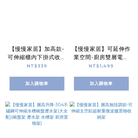
【慢慢家居】加高款-
【慢慢家居】可延伸作
可伸縮櫃內下掛式收納
業空間-廚房雙層電器
置物架 (下掛掛籃 廚房
抽屜式工作台-45cm
NT$339
NT$1,499
收納架)
(電器架 微波爐架 咖啡
機架)
加入購物車
加入購物車