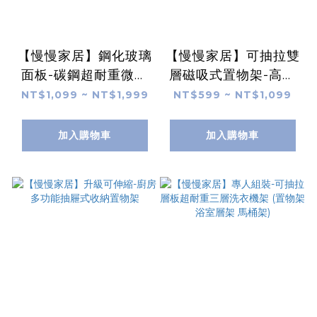
【慢慢家居】鋼化玻璃
【慢慢家居】可抽拉雙
面板-碳鋼超耐重微波
層磁吸式置物架-高度
爐置物架 (廚房收納架
可調 (冰箱收納架 冰箱
NT$1,099 ~ NT$1,999
NT$599 ~ NT$1,099
微波爐架 分層置物架)
置物架 廚房收納 無痕
收納)
加入購物車
加入購物車