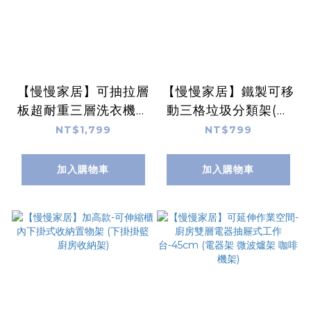
【慢慢家居】可抽拉層
【慢慢家居】鐵製可移
板超耐重三層洗衣機架
動三格垃圾分類架(分
(置物架 浴室層架 馬桶
類垃圾桶 回收垃圾桶
NT$1,799
NT$799
架)
回收桶 移動垃圾桶 資
源回收)
加入購物車
加入購物車