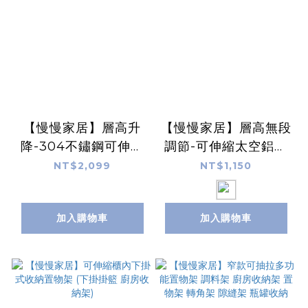
【慢慢家居】層高升
【慢慢家居】層高無段
降-304不鏽鋼可伸縮
調節-可伸縮太空鋁超
水槽碗盤瀝水架(大全
耐重微波爐置物收納架
NT$2,099
NT$1,150
配)(碗盤架 瀝水架 水
槽架 廚房置物架)
加入購物車
加入購物車