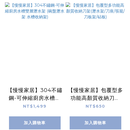
【慢慢家居】304不鏽
【慢慢家居】包覆型多
鋼-可伸縮廚房水槽雙
功能高顏質收納刀架
層瀝水架 (碗盤瀝水架
(瀝水架/刀座/筷籠/刀
NT$1,499
NT$650
水槽收納架)
板架/砧板)
加入購物車
加入購物車