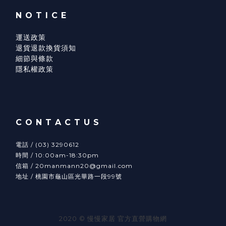
N O T I C E
運送政策
退貨退款換貨須知
細節與條款
隱私權政策
C O N T A C T U S
電話 / (03) 3290612
時間 / 10:00am-18:30pm
信箱 / 20manmann20@gmail.com
地址 / 桃園市龜山區光華路一段99號
2020 © 慢慢家居 官方直營購物網