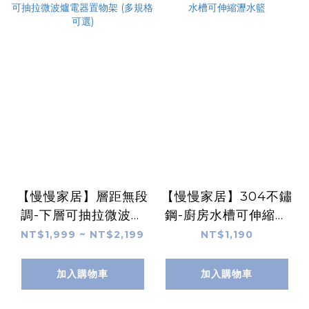
【慢慢家居】層距無段
【慢慢家居】304不鏽
調-下層可抽拉微波爐
鋼-廚房水槽可伸縮瀝
電器置物架 (多規格可
水籃
NT$1,999 ~ NT$2,199
NT$1,190
選)
加入購物車
加入購物車